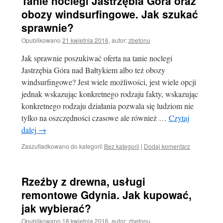
Tanie noclegi Jastrzębia Góra oraz
obozy windsurfingowe. Jak szukać
sprawnie?
Opublikowano
21 kwietnia 2016
,
autor:
zbetonu
Jak sprawnie poszukiwać oferta na tanie noclegi
Jastrzębia Góra nad Bałtykiem albo też obozy
windsurfingowe? Jest wiele możliwości, jest wiele opcji
jednak wskazując konkretnego rodzaju fakty, wskazując
konkretnego rodzaju działania pozwala się ludziom nie
tylko na oszczędności czasowe ale również …
Czytaj
dalej
→
Zaszufladkowano do kategorii
Bez kategorii
|
Dodaj komentarz
Rzeźby z drewna, usługi
remontowe Gdynia. Jak kupować,
jak wybierać?
Opublikowano
18 kwietnia 2016
,
autor:
zbetonu