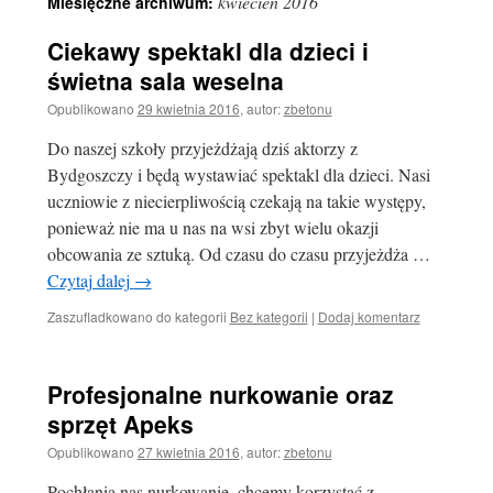
kwiecień 2016
Miesięczne archiwum:
Ciekawy spektakl dla dzieci i
świetna sala weselna
Opublikowano
29 kwietnia 2016
,
autor:
zbetonu
Do naszej szkoły przyjeżdżają dziś aktorzy z
Bydgoszczy i będą wystawiać spektakl dla dzieci. Nasi
uczniowie z niecierpliwością czekają na takie występy,
ponieważ nie ma u nas na wsi zbyt wielu okazji
obcowania ze sztuką. Od czasu do czasu przyjeżdża …
Czytaj dalej
→
Zaszufladkowano do kategorii
Bez kategorii
|
Dodaj komentarz
Profesjonalne nurkowanie oraz
sprzęt Apeks
Opublikowano
27 kwietnia 2016
,
autor:
zbetonu
Pochłania nas nurkowanie, chcemy korzystać z