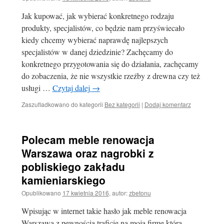
Jak kupować, jak wybierać konkretnego rodzaju
produkty, specjalistów, co będzie nam przyświecało
kiedy chcemy wybierać naprawdę najlepszych
specjalistów w danej dziedzinie? Zachęcamy do
konkretnego przygotowania się do działania, zachęcamy
do zobaczenia, że nie wszystkie rzeźby z drewna czy też
usługi …
Czytaj dalej
→
Zaszufladkowano do kategorii
Bez kategorii
|
Dodaj komentarz
Polecam meble renowacja
Warszawa oraz nagrobki z
pobliskiego zakładu
kamieniarskiego
Opublikowano
17 kwietnia 2016
,
autor:
zbetonu
Wpisując w internet takie hasło jak meble renowacja
Warszawa z pewnością traficie na moją firmę która