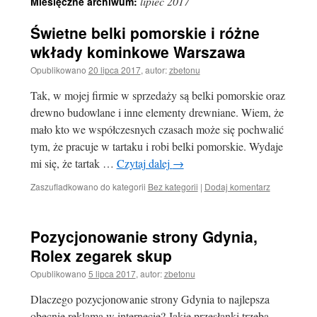
lipiec 2017
Miesięczne archiwum:
Świetne belki pomorskie i różne
wkłady kominkowe Warszawa
Opublikowano
20 lipca 2017
,
autor:
zbetonu
Tak, w mojej firmie w sprzedaży są belki pomorskie oraz
drewno budowlane i inne elementy drewniane. Wiem, że
mało kto we współczesnych czasach może się pochwalić
tym, że pracuje w tartaku i robi belki pomorskie. Wydaje
mi się, że tartak …
Czytaj dalej
→
Zaszufladkowano do kategorii
Bez kategorii
|
Dodaj komentarz
Pozycjonowanie strony Gdynia,
Rolex zegarek skup
Opublikowano
5 lipca 2017
,
autor:
zbetonu
Dlaczego pozycjonowanie strony Gdynia to najlepsza
obecnie reklama w internecie? Jakie przesłanki trzeba