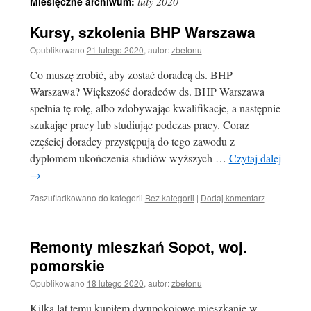
luty 2020
Miesięczne archiwum:
Kursy, szkolenia BHP Warszawa
Opublikowano
21 lutego 2020
,
autor:
zbetonu
Co muszę zrobić, aby zostać doradcą ds. BHP
Warszawa? Większość doradców ds. BHP Warszawa
spełnia tę rolę, albo zdobywając kwalifikacje, a następnie
szukając pracy lub studiując podczas pracy. Coraz
częściej doradcy przystępują do tego zawodu z
dyplomem ukończenia studiów wyższych …
Czytaj dalej
→
Zaszufladkowano do kategorii
Bez kategorii
|
Dodaj komentarz
Remonty mieszkań Sopot, woj.
pomorskie
Opublikowano
18 lutego 2020
,
autor:
zbetonu
Kilka lat temu kupiłem dwupokojowe mieszkanie w