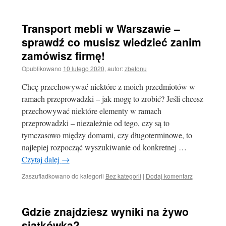
Transport mebli w Warszawie –
sprawdź co musisz wiedzieć zanim
zamówisz firmę!
Opublikowano
10 lutego 2020
,
autor:
zbetonu
Chcę przechowywać niektóre z moich przedmiotów w
ramach przeprowadzki – jak mogę to zrobić? Jeśli chcesz
przechowywać niektóre elementy w ramach
przeprowadzki – niezależnie od tego, czy są to
tymczasowo między domami, czy długoterminowe, to
najlepiej rozpocząć wyszukiwanie od konkretnej …
Czytaj dalej
→
Zaszufladkowano do kategorii
Bez kategorii
|
Dodaj komentarz
Gdzie znajdziesz wyniki na żywo
siatkówka?