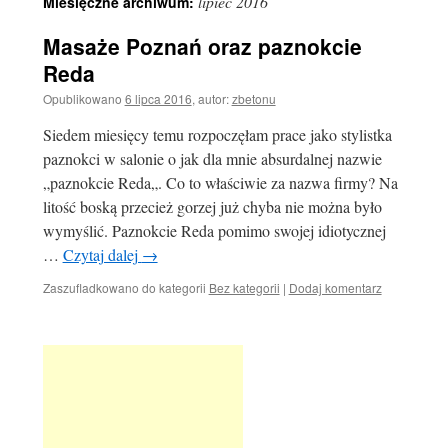
lipiec 2016
Miesięczne archiwum:
Masaże Poznań oraz paznokcie
Reda
Opublikowano
6 lipca 2016
,
autor:
zbetonu
Siedem miesięcy temu rozpoczęłam prace jako stylistka
paznokci w salonie o jak dla mnie absurdalnej nazwie
„paznokcie Reda„. Co to właściwie za nazwa firmy? Na
litość boską przecież gorzej już chyba nie można było
wymyślić. Paznokcie Reda pomimo swojej idiotycznej
…
Czytaj dalej
→
Zaszufladkowano do kategorii
Bez kategorii
|
Dodaj komentarz