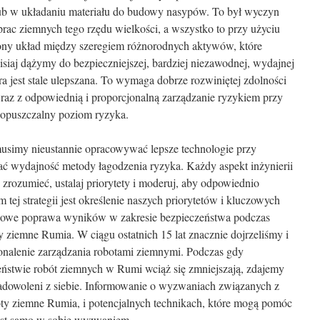
b w układaniu materiału do budowy nasypów. To był wyczyn
 prac ziemnych tego rzędu wielkości, a wszystko to przy użyciu
ożony układ między szeregiem różnorodnych aktywów, które
isiaj dążymy do bezpieczniejszej, bardziej niezawodnej, wydajnej
ra jest stale ulepszana. To wymaga dobrze rozwiniętej zdolności
raz z odpowiednią i proporcjonalną zarządzanie ryzykiem przy
 dopuszczalny poziom ryzyka.
simy nieustannie opracowywać lepsze technologie przy
zać wydajność metody łagodzenia ryzyka. Każdy aspekt inżynierii
 zrozumieć, ustalaj priorytety i moderuj, aby odpowiednio
ej strategii jest określenie naszych priorytetów i kluczowych
inowe poprawa wyników w zakresie bezpieczeństwa podczas
 ziemne Rumia. W ciągu ostatnich 15 lat znacznie dojrzeliśmy i
onalenie zarządzania robotami ziemnymi. Podczas gdy
ństwie robót ziemnych w Rumi wciąż się zmniejszają, zdajemy
adowoleni z siebie. Informowanie o wyzwaniach związanych z
oty ziemne Rumia, i potencjalnych technikach, które mogą pomóc
jest samo w sobie wyzwaniem.