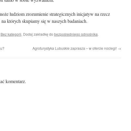
oże ludziom zrozumienie strategicznych inicjatyw na rzecz
 na których skupiamy się w naszych badaniach.
i
Bez kategorii
. Dodaj zakładkę do
bezpośredniego odnośnika
.
su?
Agroturystyka Lubuskie zaprasza – w ofercie noclegi!
→
ać komentarz.