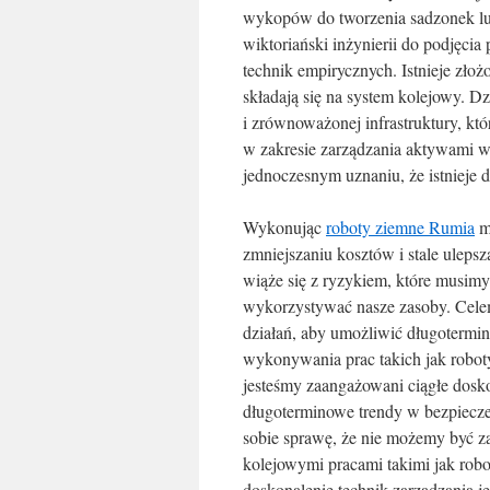
wykopów do tworzenia sadzonek lu
wiktoriański inżynierii do podjęcia
technik empirycznych. Istnieje zł
składają się na system kolejowy. Dz
i zrównoważonej infrastruktury, któ
w zakresie zarządzania aktywami w
jednoczesnym uznaniu, że istnieje
Wykonując
roboty ziemne Rumia
mu
zmniejszaniu kosztów i stale uleps
wiąże się z ryzykiem, które musimy
wykorzystywać nasze zasoby. Celem t
działań, aby umożliwić długoterm
wykonywania prac takich jak roboty
jesteśmy zaangażowani ciągłe dosk
długoterminowe trendy w bezpiecze
sobie sprawę, że nie możemy być z
kolejowymi pracami takimi jak rob
doskonalenie technik zarządzania 